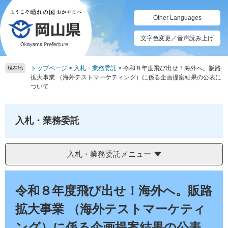
ペ
メ
ー
ニ
Other Languages
ジ
ュ
の
ー
文字色変更／音声読み上げ
先
を
頭
飛
トップページ
>
入札・業務委託
>
令和８年度飛び出せ！海外へ。販路
で
ば
現在地
拡大事業 （海外テストマーケティング）に係る企画提案結果の公表に
す。
し
ついて
て
本
文
入札・業務委託
へ
入札・業務委託メニュー
本
文
令和８年度飛び出せ！海外へ。販路
拡大事業 （海外テストマーケティ
ング）に係る企画提案結果の公表