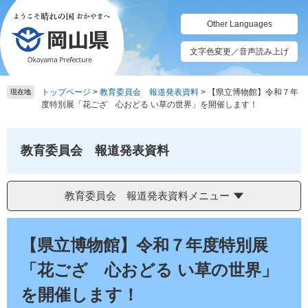
ペ
メ
ー
ニ
Other Languages
ジ
ュ
の
ー
文字色変更／音声読み上げ
先
を
頭
飛
トップページ
>
教育委員会 報道発表資料
>
【県立博物館】令和７年
で
ば
現在地
度特別展「花ござ 心おどる い草の世界」を開催します！
す。
し
て
本
教育委員会 報道発表資料
文
へ
教育委員会 報道発表資料メニュー
本
文
【県立博物館】令和７年度特別展
「花ござ 心おどる い草の世界」
を開催します！