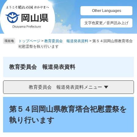
ペ
メ
ー
ニ
Other Languages
ジ
ュ
の
ー
文字色変更／音声読み上げ
先
を
頭
飛
トップページ
>
教育委員会 報道発表資料
>
第５４回岡山県教育塔合
で
ば
現在地
祀慰霊祭を執り行います
す。
し
て
本
教育委員会 報道発表資料
文
へ
教育委員会 報道発表資料メニュー
本
文
第５４回岡山県教育塔合祀慰霊祭を
執り行います