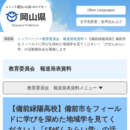
ペ
メ
ー
ニ
Other Languages
ジ
ュ
の
ー
文字色変更／音声読み上げ
先
を
頭
飛
トップページ
>
教育委員会 報道発表資料
>
【備前緑陽高校】備前市
で
ば
現在地
をフィールドに学びを深めた地域学を見てください！「びぜんみらい
す。
し
学」の活動報告会を開催します
て
本
文
教育委員会 報道発表資料
へ
教育委員会 報道発表資料メニュー
本
文
【備前緑陽高校】備前市をフィール
ドに学びを深めた地域学を見てく
ださい！「びぜんみらい学」の活