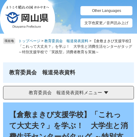
ペ
メ
ー
ニ
Other Languages
ジ
ュ
の
ー
文字色変更／音声読み上げ
先
を
頭
飛
トップページ
>
教育委員会 報道発表資料
>
【倉敷まきび支援学校】
で
ば
現在地
「これって大丈夫？」を学ぶ！ 大学生と消費生活センターがタッグ
す。
し
～特別支援学校で「実践型」消費者教育を実施～
て
本
文
教育委員会 報道発表資料
へ
教育委員会 報道発表資料メニュー
本
文
【倉敷まきび支援学校】「これっ
て大丈夫？」を学ぶ！ 大学生と消
費生活センターがタッグ ～特別支