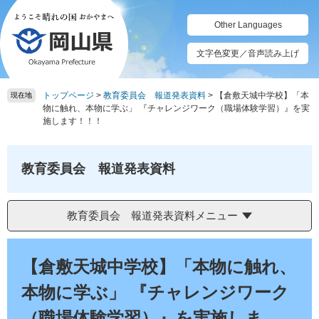
ペ
メ
ー
ニ
Other Languages
ジ
ュ
の
ー
文字色変更／音声読み上げ
先
を
頭
飛
トップページ
>
教育委員会 報道発表資料
>
【倉敷天城中学校】「本
で
ば
現在地
物に触れ、本物に学ぶ」 『チャレンジワーク（職場体験学習）』を実
す。
し
施します！！！
て
本
文
教育委員会 報道発表資料
へ
教育委員会 報道発表資料メニュー
本
文
【倉敷天城中学校】「本物に触れ、
本物に学ぶ」 『チャレンジワーク
（職場体験学習）』を実施しま