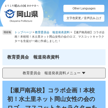
ペ
メ
ー
ニ
Other Languages
ジ
ュ
の
ー
文字色変更／音声読み上げ
先
を
頭
飛
トップページ
>
教育委員会 報道発表資料
>
【瀬戸南高校】コラボ企
で
ば
現在地
画！本校初！水土里ネット岡山女性の会のロゴ、マスコットキャラク
す。
し
ターを生徒が一緒に作成しました！
て
本
文
教育委員会 報道発表資料
へ
教育委員会 報道発表資料メニュー
本
文
【瀬戸南高校】コラボ企画！本校
初！水土里ネット岡山女性の会の
ロゴ、マスコットキャラクターを