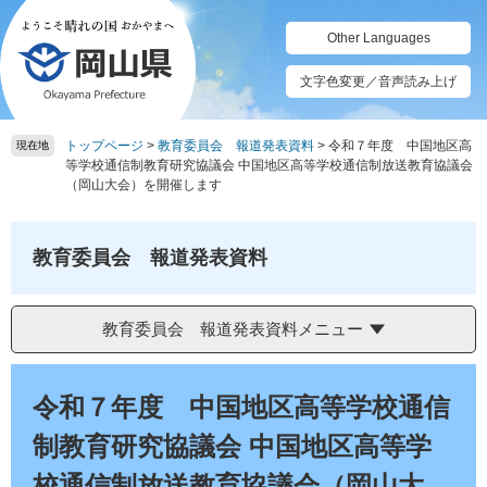
ペ
メ
ー
ニ
Other Languages
ジ
ュ
の
ー
文字色変更／音声読み上げ
先
を
頭
飛
トップページ
>
教育委員会 報道発表資料
>
令和７年度 中国地区高
で
ば
現在地
等学校通信制教育研究協議会 中国地区高等学校通信制放送教育協議会
す。
し
（岡山大会）を開催します
て
本
文
教育委員会 報道発表資料
へ
教育委員会 報道発表資料メニュー
本
文
令和７年度 中国地区高等学校通信
制教育研究協議会 中国地区高等学
校通信制放送教育協議会（岡山大