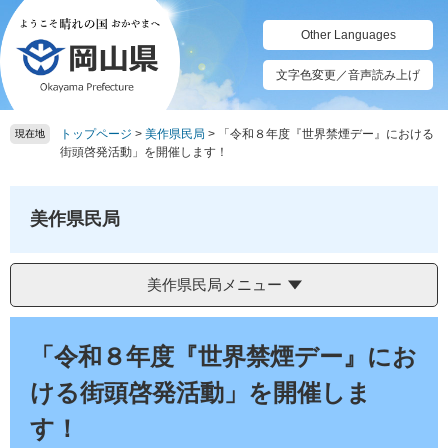
ペ
メ
ー
ニ
Other Languages
ジ
ュ
の
ー
文字色変更／音声読み上げ
先
を
頭
飛
トップページ
>
美作県民局
>
「令和８年度『世界禁煙デー』における
で
ば
現在地
街頭啓発活動」を開催します！
す。
し
て
本
美作県民局
文
へ
美作県民局メニュー
本
文
「令和８年度『世界禁煙デー』にお
ける街頭啓発活動」を開催しま
す！