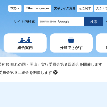
本文へ
Other Languages
文字サイズ変更
元に戻す
大きく
キ
サイト内検索
ー
ワ
ー
ド
で
探
す
総合案内
分野でさがす
芸術祭 晴れの国・岡山」実行委員会第９回総会を開催します
委員会第９回総会を開催します