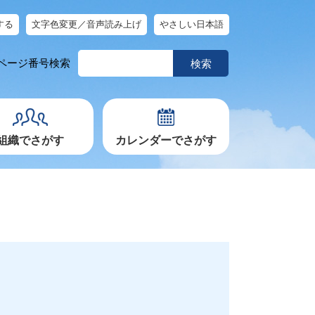
する
文字色変更／音声読み上げ
やさしい日本語
ペ
ページ番号検索
ー
ジ
番
号
を
入
力
組織でさがす
カレンダーでさがす