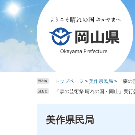
ペ
メ
ー
ニ
ジ
ュ
の
ー
先
を
頭
飛
で
ば
す。
し
て
本
文
トップページ
>
美作県民局
>
「森の
現在地
へ
「森の芸術祭 晴れの国・岡山」実行
足あと
美作県民局