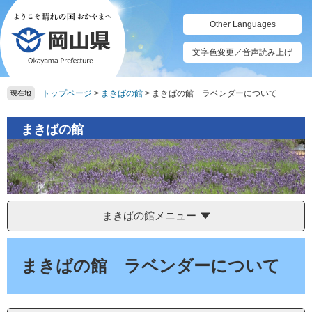
ペ
メ
ー
ニ
Other Languages
ジ
ュ
の
ー
文字色変更／音声読み上げ
先
を
頭
飛
トップページ
>
まきばの館
>
まきばの館 ラベンダーについて
で
ば
現在地
す。
し
て
まきばの館
本
文
へ
まきばの館メニュー
本
文
まきばの館 ラベンダーについて