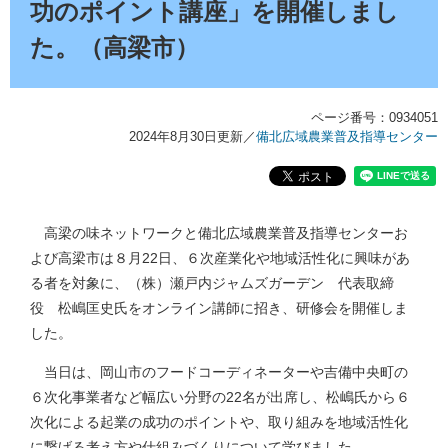
功のポイント講座」を開催しまし
た。（高梁市）
ページ番号：0934051
2024年8月30日更新
／
備北広域農業普及指導センター
高梁の味ネットワークと備北広域農業普及指導センターお
よび高梁市は８月22日、６次産業化や地域活性化に興味があ
る者を対象に、（株）瀬戸内ジャムズガーデン 代表取締
役 松嶋匡史氏をオンライン講師に招き、研修会を開催しま
した。
当日は、岡山市のフードコーディネーターや吉備中央町の
６次化事業者など幅広い分野の22名が出席し、松嶋氏から６
次化による起業の成功のポイントや、取り組みを地域活性化
に繋げる考え方や仕組みづくりについて学びました。