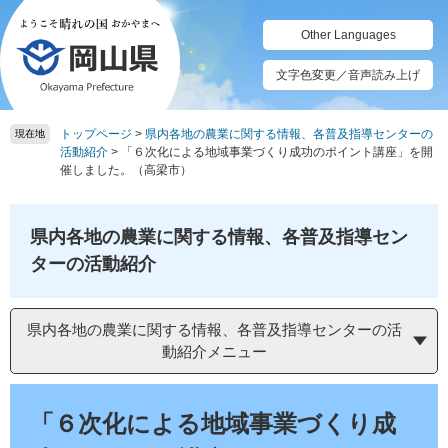
ペ
メ
ー
ニ
Other Languages
ジ
ュ
の
ー
文字色変更／音声読み上げ
先
を
頭
飛
トップページ
>
県内各地の農業に関する情報、各普及指導センターの
で
ば
現在地
活動紹介
>
「６次化による地域事業づくり成功のポイント講座」を開
す。
し
催しました。（高梁市）
て
本
文
県内各地の農業に関する情報、各普及指導セン
へ
ターの活動紹介
県内各地の農業に関する情報、各普及指導センターの活
動紹介メニュー
本
文
「６次化による地域事業づくり成