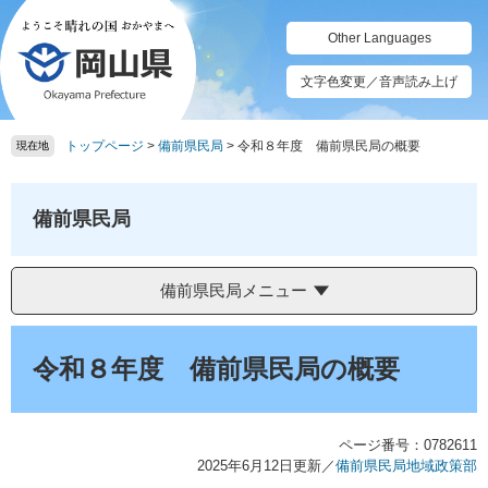
ペ
メ
ー
ニ
Other Languages
ジ
ュ
の
ー
文字色変更／音声読み上げ
先
を
頭
飛
トップページ
>
備前県民局
>
令和８年度 備前県民局の概要
で
ば
現在地
す。
し
て
本
備前県民局
文
へ
備前県民局メニュー
本
文
令和８年度 備前県民局の概要
ページ番号：0782611
2025年6月12日更新
／
備前県民局地域政策部