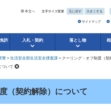
本文へ
文字サイズ変更
元に戻す
大きくする
サイトマップ
免許
入札・契約
落とし物
相
県警
>
生活安全部生活安全捜査課
>
クーリング・オフ制度（契
について
度（契約解除）について