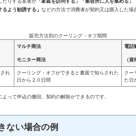
したりする業者が
「家庭を訪問する」「集会所に人を集める」
するよう勧誘する」
などの方法で消費者が契約又は購入した場
販売方法別のクーリング・オフ期間
マルチ商法
電話
モニター商法
（資
らされ
クーリング・オフができると書面で知らされた
クー
日から２０日間
た日
によって申込の撤回、契約の解除ができるのです。
きない場合の例