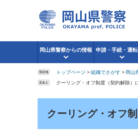
ペ
メ
ー
ニ
ジ
ュ
の
ー
先
を
頭
飛
で
ば
岡山県警察からの情報
申請・手続・運転
す。
し
て
本
トップページ
>
組織でさがす
>
岡山
現在地
文
クーリング・オフ制度（契約解除）
足あと
へ
本
文
クーリング・オフ制