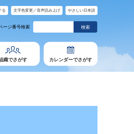
する
文字色変更／音声読み上げ
やさしい日本語
ペ
ページ番号検索
ー
ジ
番
号
を
入
力
組織でさがす
カレンダーでさがす