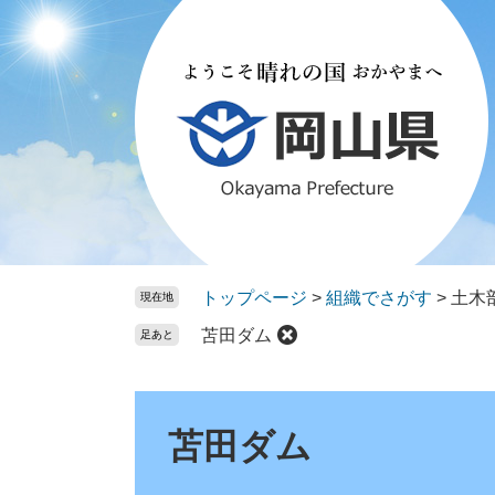
ペ
メ
ー
ニ
ジ
ュ
の
ー
先
を
頭
飛
で
ば
す。
し
て
本
文
トップページ
>
組織でさがす
>
土木
現在地
へ
苫田ダム
足あと
本
文
苫田ダム