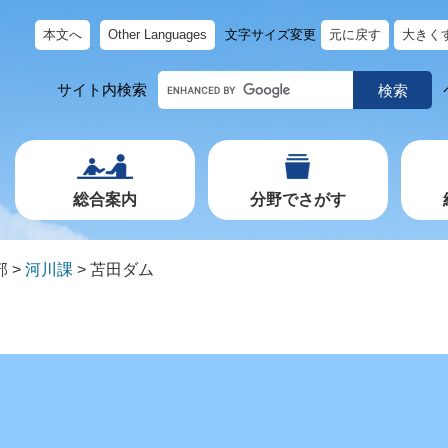
本文へ
Other Languages
文字サイズ変更
元に戻す
大きく
キ
サイト内検索
ー
ワ
ー
ド
で
探
す
総合案内
分野でさがす
部
>
河川課
>
苫田ダム