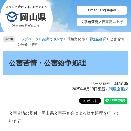
ペ
メ
ー
ニ
Other Languages
ジ
ュ
の
ー
文字色変更／音声読み上げ
先
を
頭
飛
トップページ
>
組織でさがす
>
環境文化部
>
環境企画課
>
公害苦情・
で
ば
現在地
公害紛争処理
す。
し
て
本
本
文
公害苦情・公害紛争処理
文
へ
ページ番号：0825135
2025年8月13日更新
／
環境企画課
公害苦情の受付、岡山県公害審査会による紛争処理を行って
います。