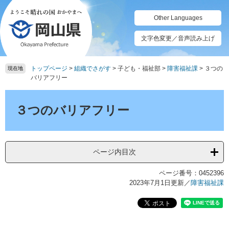
ペ
メ
ー
ニ
Other Languages
ジ
ュ
の
ー
文字色変更／音声読み上げ
先
を
頭
飛
トップページ
>
組織でさがす
>
子ども・福祉部
>
障害福祉課
>
３つの
で
ば
現在地
バリアフリー
す。
し
て
本
本
文
３つのバリアフリー
文
へ
ページ内目次
ページ番号：0452396
2023年7月1日更新
／
障害福祉課