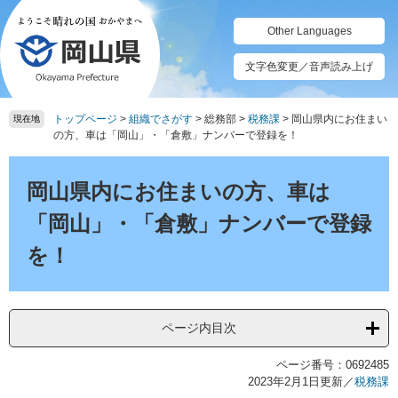
ペ
メ
ー
ニ
Other Languages
ジ
ュ
の
ー
文字色変更／音声読み上げ
先
を
頭
飛
トップページ
>
組織でさがす
>
総務部
>
税務課
>
岡山県内にお住まい
で
ば
現在地
の方、車は「岡山」・「倉敷」ナンバーで登録を！
す。
し
て
本
本
文
岡山県内にお住まいの方、車は
文
へ
「岡山」・「倉敷」ナンバーで登録
を！
ページ内目次
ページ番号：0692485
2023年2月1日更新
／
税務課