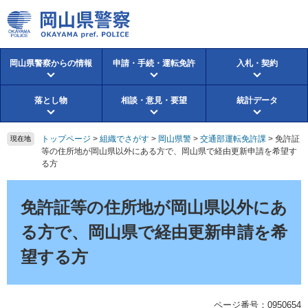
ペ
メ
ー
ニ
ジ
ュ
の
ー
岡山県警察からの情報
申請・手続・運転免許
入札・契約
先
を
頭
飛
で
ば
落とし物
相談・意見・要望
統計データ
す。
し
て
本
トップページ
>
組織でさがす
>
岡山県警
>
交通部運転免許課
>
免許証
現在地
文
等の住所地が岡山県以外にある方で、岡山県で経由更新申請を希望す
る方
へ
本
文
免許証等の住所地が岡山県以外にあ
る方で、岡山県で経由更新申請を希
望する方
ページ番号：0950654