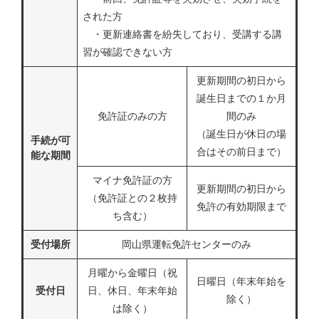
された方
・更新連絡書を紛失しており、受講する講
習が確認できない方
更新期間の初日から
誕生日までの１か月
免許証のみの方
間のみ
（誕生日が休日の場
手続が可
合はその前日まで）
能な期間
マイナ免許証の方
更新期間の初日から
（免許証との２枚持
免許の有効期限まで
ち含む）
受付場所
岡山県運転免許センターのみ
月曜から金曜日（祝
日曜日（年末年始を
受付日
日、休日、年末年始
除く）
は除く）