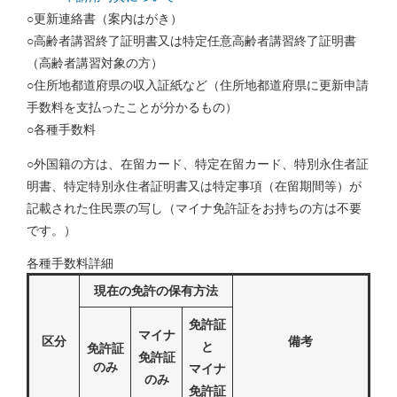
○更新連絡書（案内はがき）
○高齢者講習終了証明書又は特定任意高齢者講習終了証明書
（高齢者講習対象の方）
○住所地都道府県の収入証紙など（住所地都道府県に更新申請
手数料を支払ったことが分かるもの）
○各種手数料
○外国籍の方は、在留カード、特定在留カード、特別永住者証
明書、特定特別永住者証明書又は特定事項（在留期間等）が
記載された住民票の写し（マイナ免許証をお持ちの方は不要
です。）
各種手数料詳細
現在の免許の保有方法
免許証
マイナ
区分
備考
と
免許証
免許証
のみ
マイナ
のみ
免許証