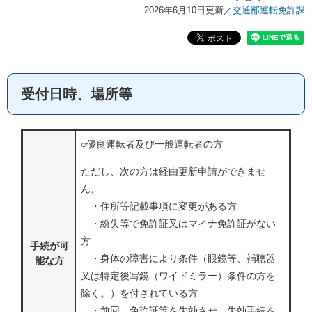
2026年6月10日更新
／
交通部運転免許課
受付日時、場所等
○優良運転者及び一般運転者の方
ただし、次の方は経由更新申請ができませ
ん。
・住所等記載事項に変更がある方
・紛失等で免許証又はマイナ免許証がない
方
手続が可
・身体の障害により条件（眼鏡等、補聴器
能な方
又は特定後写鏡（ワイドミラー）条件の方を
除く。）を付されている方
・前回、免許証等を失効させ、失効手続を