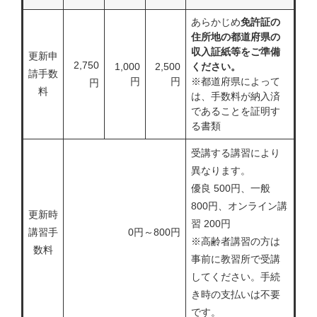
あらかじめ
免許証の
住所地の都道府県の
収入証紙等をご準備
更新申
2,750
1,000
2,500
ください。
請手数
円
円
※都道府県によって
円
料
は、手数料が納入済
であることを証明す
る書類
受講する講習により
異なります。
優良 500円、一般
800円、オンライン講
更新時
習 200円
講習手
0円～800円
※高齢者講習の方は
数料
事前に教習所で受講
してください。手続
き時の支払いは不要
です。