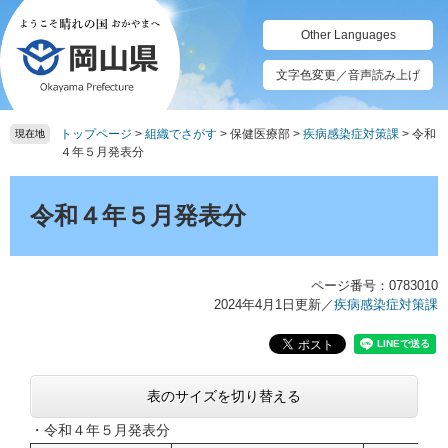
ペ
メ
ー
ニ
Other Languages
ジ
ュ
の
ー
文字色変更／音声読み上げ
先
を
頭
飛
トップページ
>
組織でさがす
>
保健医療部
>
疾病感染症対策課
>
令和
で
ば
現在地
４年５月発表分
す。
し
て
本
本
文
令和４年５月発表分
文
へ
ページ番号：0783010
2024年4月1日更新
／
疾病感染症対策課
表のサイズを切り替える
・令和４年５月発表分