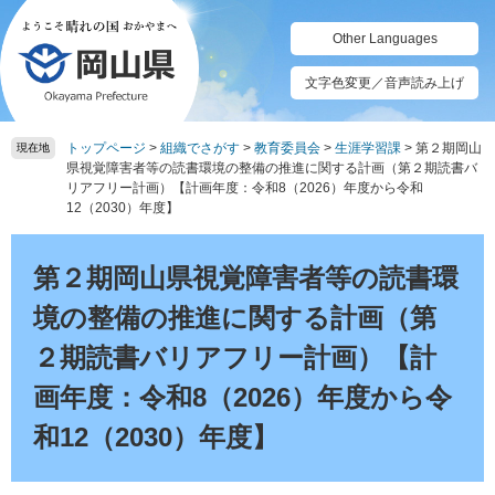
ペ
メ
ー
ニ
Other Languages
ジ
ュ
の
ー
文字色変更／音声読み上げ
先
を
頭
飛
トップページ
>
組織でさがす
>
教育委員会
>
生涯学習課
>
第２期岡山
で
ば
現在地
県視覚障害者等の読書環境の整備の推進に関する計画（第２期読書バ
す。
し
リアフリー計画）【計画年度：令和8（2026）年度から令和
て
12（2030）年度】
本
文
本
へ
文
第２期岡山県視覚障害者等の読書環
境の整備の推進に関する計画（第
２期読書バリアフリー計画）【計
画年度：令和8（2026）年度から令
和12（2030）年度】