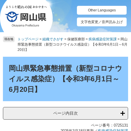
ペ
メ
ー
ニ
Other Languages
ジ
ュ
の
ー
文字色変更／音声読み上げ
先
を
頭
飛
トップページ
>
組織でさがす
>
保健医療部
>
疾病感染症対策課
>
岡山
で
ば
現在地
県緊急事態措置（新型コロナウイルス感染症）【令和3年6月1日～6月
す。
し
20日】
て
本
本
文
文
岡山県緊急事態措置（新型コロナウ
へ
イルス感染症）【令和3年6月1日～
6月20日】
ページ内目次
ページ番号：0725131
2025年3月18日更新
／
疾病感染症対策課