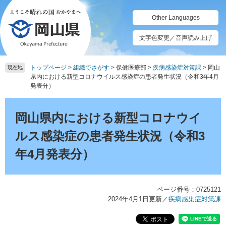
ペ
メ
ー
ニ
Other Languages
ジ
ュ
の
ー
文字色変更／音声読み上げ
先
を
頭
飛
トップページ
>
組織でさがす
>
保健医療部
>
疾病感染症対策課
>
岡山
で
ば
現在地
県内における新型コロナウイルス感染症の患者発生状況（令和3年4月
す。
し
発表分）
て
本
本
文
文
岡山県内における新型コロナウイ
へ
ルス感染症の患者発生状況（令和3
年4月発表分）
ページ番号：0725121
2024年4月1日更新
／
疾病感染症対策課