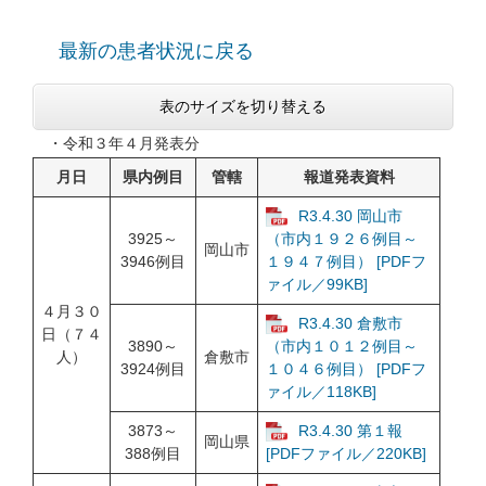
最新の患者状況に戻る
表のサイズを切り替える
・令和３年４月発表分
月日
県内例目
管轄
報道発表資料
R3.4.30 岡山市
3925～
（市内１９２６例目～
岡山市
3946例目
１９４７例目） [PDFフ
ァイル／99KB]
４月３０
R3.4.30 倉敷市
日（７４
3890～
（市内１０１２例目～
人）
倉敷市
3924例目
１０４６例目） [PDFフ
ァイル／118KB]
3873～
R3.4.30 第１報
岡山県
388例目
[PDFファイル／220KB]