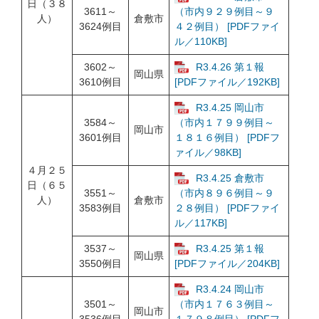
日（３８
3611～
（市内９２９例目～９
人）
倉敷市
3624例目
４２例目） [PDFファイ
ル／110KB]
3602～
R3.4.26 第１報
岡山県
3610例目
[PDFファイル／192KB]
R3.4.25 岡山市
3584～
（市内１７９９例目～
岡山市
3601例目
１８１６例目） [PDFフ
ァイル／98KB]
４月２５
R3.4.25 倉敷市
日（６５
3551～
（市内８９６例目～９
人）
倉敷市
3583例目
２８例目） [PDFファイ
ル／117KB]
3537～
R3.4.25 第１報
岡山県
3550例目
[PDFファイル／204KB]
R3.4.24 岡山市
3501～
（市内１７６３例目～
岡山市