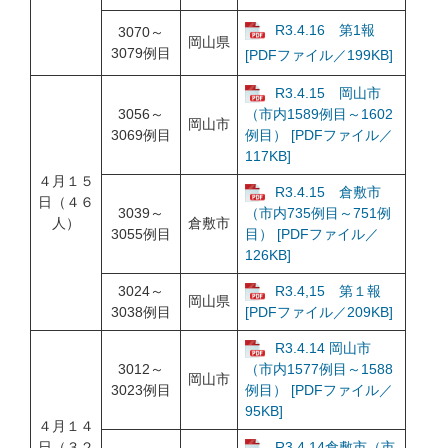
R3.4.16 第1報
3070～
岡山県
3079例目
[PDFファイル／199KB]
R3.4.15 岡山市
3056～
（市内1589例目～1602
岡山市
3069例目
例目） [PDFファイル／
117KB]
４月１５
R3.4.15 倉敷市
日（４６
3039～
（市内735例目～751例
人）
倉敷市
3055例目
目） [PDFファイル／
126KB]
3024～
R3.4,15 第１報
岡山県
3038例目
[PDFファイル／209KB]
R3.4.14 岡山市
3012～
（市内1577例目～1588
岡山市
3023例目
例目） [PDFファイル／
95KB]
４月１４
日（３２
R3.4.14倉敷市（市