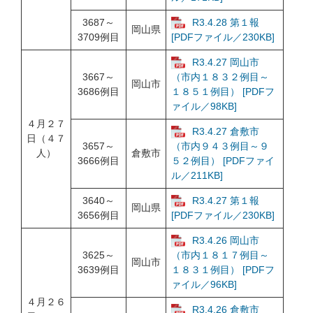
3687～
R3.4.28 第１報
岡山県
3709例目
[PDFファイル／230KB]
R3.4.27 岡山市
3667～
（市内１８３２例目～
岡山市
3686例目
１８５１例目） [PDFフ
ァイル／98KB]
４月２７
R3.4.27 倉敷市
日（４７
3657～
（市内９４３例目～９
人）
倉敷市
3666例目
５２例目） [PDFファイ
ル／211KB]
3640～
R3.4.27 第１報
岡山県
3656例目
[PDFファイル／230KB]
R3.4.26 岡山市
3625～
（市内１８１７例目～
岡山市
3639例目
１８３１例目） [PDFフ
ァイル／96KB]
４月２６
R3.4.26 倉敷市