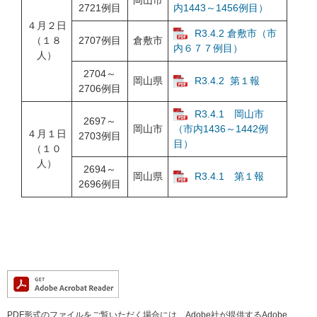
岡山市
2721例目
内1443～1456例目）
４月２日
R3.4.2 倉敷市（市
（１８
2707例目
倉敷市
内６７７例目）
人）
2704～
岡山県
R3.4.2 第１報
2706例目
R3.4.1 岡山市
2697～
岡山市
（市内1436～1442例
４月１日
2703例目
目）
（１０
人）
2694～
岡山県
R3.4.1 第１報
2696例目
PDF形式のファイルをご覧いただく場合には、Adobe社が提供するAdobe