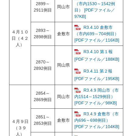
2899～
（市内1530～1542例
岡山市
2911例目
目） [PDFファイル／
97KB]
R3.4.10 倉敷市
2893～
４月１０
倉敷市
（市内699～704例目）
2898例目
日（４２
[PDFファイル／116KB]
人）
R3.4.10 第１報
[PDFファイル／188KB]
2870～
岡山県
2892例目
R3.4.11 第２報
[PDFファイル／195KB]
R3.4.9 岡山市（市
2854～
岡山市
内1514～1529例目）
2869例目
[PDFファイル／98KB]
R3.4.9 倉敷市（市
2851～
倉敷市
内696～698例目）
４月９日
2853例目
[PDFファイル／104KB]
（３９
人）