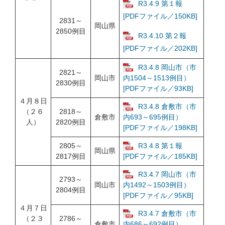
R3.4.9 第１報
[PDFファイル／150KB]
2831～
岡山県
2850例目
R3.4.10 第２報
[PDFファイル／202KB]
R3.4.8 岡山市（市
2821～
岡山市
内1504～1513例目）
2830例目
[PDFファイル／93KB]
４月８日
R3.4.8 倉敷市（市
（２６
2818～
倉敷市
内693～695例目）
人）
2820例目
[PDFファイル／198KB]
2805～
R3.4.8 第１報
岡山県
2817例目
[PDFファイル／185KB]
R3.4.7 岡山市（市
2793～
岡山市
内1492～1503例目）
2804例目
[PDFファイル／95KB]
４月７日
R3.4.7 倉敷市（市
（２３
2786～
倉敷市
内686～692例目）