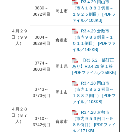
R3.4.29 岡山市
3830～
（市内１８８３例目～
岡山市
3872例目
１９２５例目） [PDFフ
ァイル／108KB]
４月２９
R3.4.29 倉敷市
日（９９
3804～
（市内９８６例目～１
倉敷市
人）
3829例目
０１１例目） [PDFファ
イル／148KB]
【R3.5.2一部訂正
3774～
岡山県
あり】R3.4.29 第１報
3803例目
[PDFファイル／258KB]
R3.4.28 岡山市
3743～
（市内１８５２例目～
岡山市
3773例目
１８８２例目） [PDFフ
ァイル／103KB]
４月２８
R3.4.28 倉敷市
日（８７
3710～
（市内９５３例目～９
人）
倉敷市
3742例目
８５例目） [PDFファイ
ル／171KB]