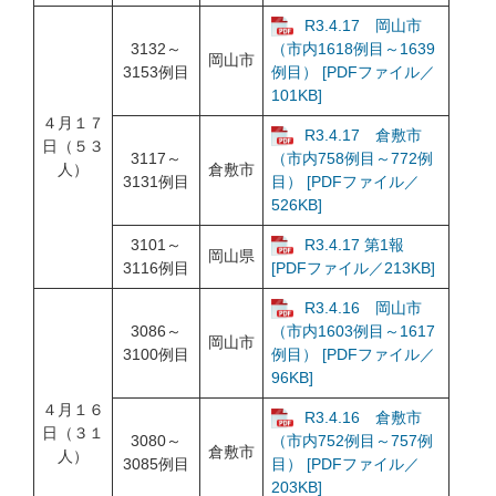
R3.4.17 岡山市
3132～
（市内1618例目～1639
岡山市
3153例目
例目） [PDFファイル／
101KB]
４月１７
R3.4.17 倉敷市
日（５３
3117～
（市内758例目～772例
人）
倉敷市
3131例目
目） [PDFファイル／
526KB]
3101～
R3.4.17 第1報
岡山県
3116例目
[PDFファイル／213KB]
R3.4.16 岡山市
3086～
（市内1603例目～1617
岡山市
3100例目
例目） [PDFファイル／
96KB]
４月１６
R3.4.16 倉敷市
日（３１
3080～
（市内752例目～757例
倉敷市
人）
3085例目
目） [PDFファイル／
203KB]