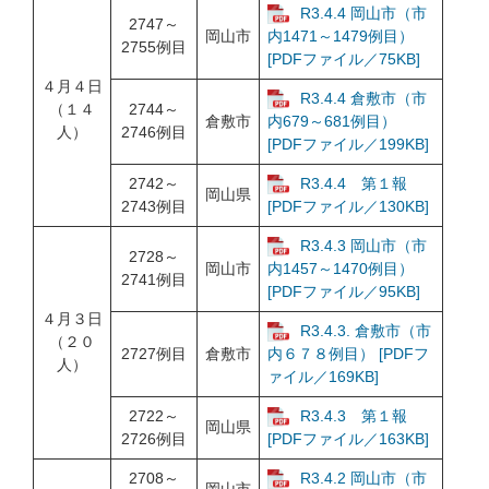
R3.4.4 岡山市（市
2747～
岡山市
内1471～1479例目）
2755例目
[PDFファイル／75KB]
４月４日
R3.4.4 倉敷市（市
（１４
2744～
倉敷市
内679～681例目）
人）
2746例目
[PDFファイル／199KB]
2742～
R3.4.4 第１報
岡山県
2743例目
[PDFファイル／130KB]
R3.4.3 岡山市（市
2728～
岡山市
内1457～1470例目）
2741例目
[PDFファイル／95KB]
４月３日
R3.4.3. 倉敷市（市
（２０
2727例目
倉敷市
内６７８例目） [PDFフ
人）
ァイル／169KB]
2722～
R3.4.3 第１報
岡山県
2726例目
[PDFファイル／163KB]
2708～
R3.4.2 岡山市（市