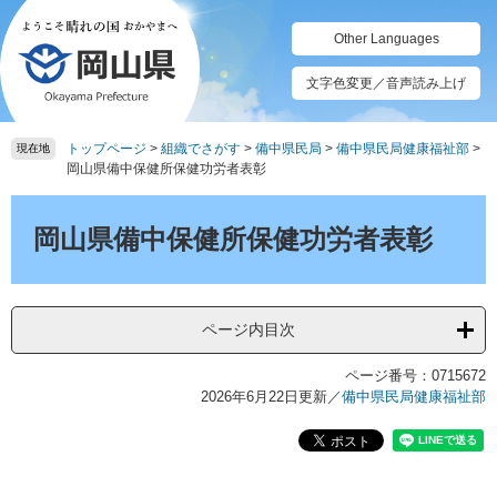
ペ
メ
ー
ニ
Other Languages
ジ
ュ
の
ー
文字色変更／音声読み上げ
先
を
頭
飛
トップページ
>
組織でさがす
>
備中県民局
>
備中県民局健康福祉部
>
で
ば
現在地
岡山県備中保健所保健功労者表彰
す。
し
て
本
本
文
岡山県備中保健所保健功労者表彰
文
へ
ページ内目次
ページ番号：0715672
2026年6月22日更新
／
備中県民局健康福祉部