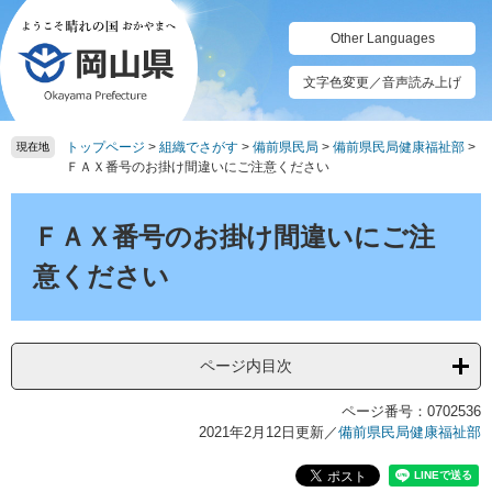
ペ
メ
ー
ニ
Other Languages
ジ
ュ
の
ー
文字色変更／音声読み上げ
先
を
頭
飛
トップページ
>
組織でさがす
>
備前県民局
>
備前県民局健康福祉部
>
で
ば
現在地
ＦＡＸ番号のお掛け間違いにご注意ください
す。
し
て
本
本
文
ＦＡＸ番号のお掛け間違いにご注
文
へ
意ください
ページ内目次
ページ番号：0702536
2021年2月12日更新
／
備前県民局健康福祉部