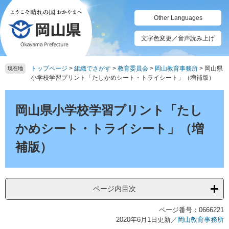
ペ
メ
ー
ニ
Other Languages
ジ
ュ
の
ー
文字色変更／音声読み上げ
先
を
頭
飛
トップページ
>
組織でさがす
>
教育委員会
>
岡山教育事務所
>
岡山県
で
ば
現在地
小学校学習プリント「たしかめシート・トライシート」（増補版）
す。
し
て
本
本
文
岡山県小学校学習プリント「たし
文
へ
かめシート・トライシート」（増
補版）
ページ内目次
ページ番号：0666221
2020年6月1日更新
／
岡山教育事務所