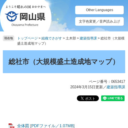
ペ
メ
ー
ニ
Other Languages
ジ
ュ
の
ー
文字色変更／音声読み上げ
先
を
頭
飛
トップページ
>
組織でさがす
>
土木部
>
建築指導課
>
総社市（大規模
で
ば
現在地
盛土造成地マップ）
す。
し
て
本
本
文
総社市（大規模盛土造成地マップ）
文
へ
ページ番号：0653417
2024年3月15日更新
／
建築指導課
全体図 [PDFファイル／1.07MB]