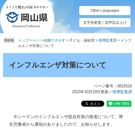
ペ
メ
ー
ニ
Other Languages
ジ
ュ
の
ー
文字色変更／音声読み上げ
先
を
頭
飛
トップページ
>
組織でさがす
>
子ども・福祉部
>
指導監査課
>
インフ
で
ば
現在地
ルエンザ対策について
す。
し
て
本
本
文
インフルエンザ対策について
文
へ
ページ番号：0815516
2023年10月20日更新
／
指導監査課
今シーズンのインフルエンザ総合対策の推進について、厚
生労働省から通知がありましたので、お知らせします。