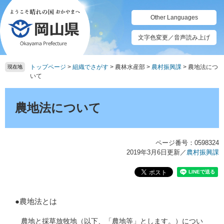
ペ
メ
ー
ニ
Other Languages
ジ
ュ
の
ー
文字色変更／音声読み上げ
先
を
頭
飛
トップページ
>
組織でさがす
>
農林水産部
>
農村振興課
>
農地法につ
で
ば
現在地
いて
す。
し
て
本
本
文
農地法について
文
へ
ページ番号：0598324
2019年3月6日更新
／
農村振興課
●農地法とは
農地と採草放牧地（以下、「農地等」とします。）につい