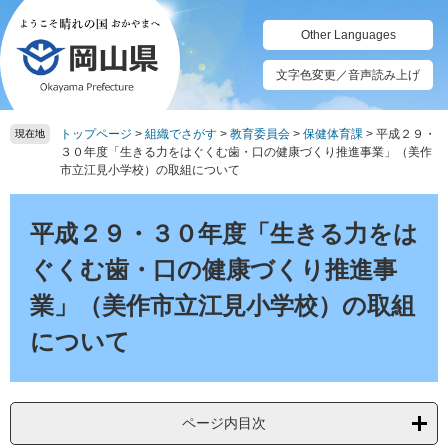
ペ
メ
ー
ニ
Other Languages
ジ
ュ
の
ー
文字色変更／音声読み上げ
先
を
頭
飛
トップページ
>
組織でさがす
>
教育委員会
>
保健体育課
>
平成２９・
で
ば
現在地
３０年度「生きる力をはぐくむ歯・口の健康づくり推進事業」（美作
す。
し
市立江見小学校）の取組について
て
本
本
文
文
平成２９・３０年度「生きる力をは
へ
ぐくむ歯・口の健康づくり推進事
業」（美作市立江見小学校）の取組
について
ページ内目次