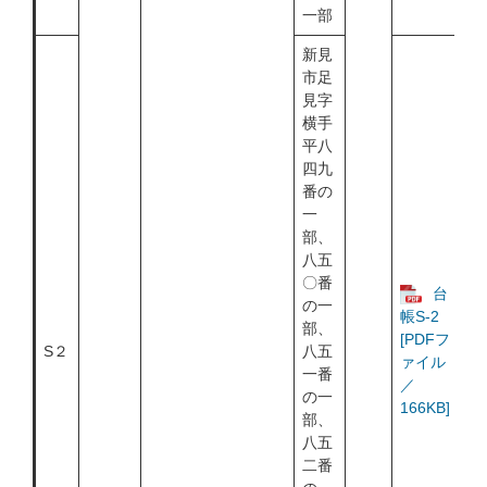
一部
新見
市足
見字
横手
平八
四九
番の
一
部、
八五
〇番
台
の一
帳S-2
部、
[PDFフ
S２
八五
ァイル
一番
／
の一
166KB]
部、
八五
二番