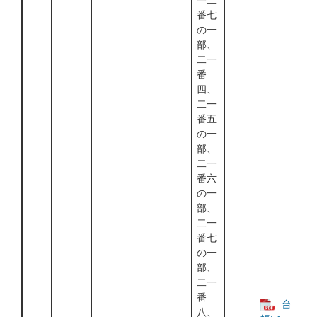
一二
番七
の一
部、
二一
番
四、
二一
番五
の一
部、
二一
番六
の一
部、
二一
番七
の一
部、
二一
番
台
八、