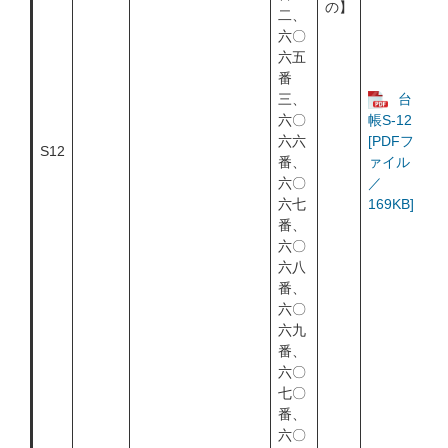
の】
二、
六〇
六五
番
三、
台
六〇
帳S-12
六六
[PDFフ
S12
番、
ァイル
六〇
／
六七
169KB]
番、
六〇
六八
番、
六〇
六九
番、
六〇
七〇
番、
六〇