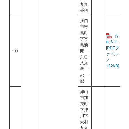
九九
番四
浅口
市寄
島町
台
字寄
帳S-11
島新
[PDFフ
S11
開一
ァイル
六〇
／
八九
162KB]
番一
の一
部
津山
市加
茂町
下津
川字
大村
九九