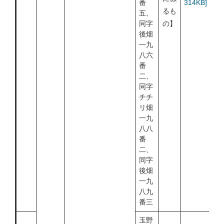
番
314KB]
るも
五、
同字
の】
後畑
一九
八六
番
二、
同字
チチ
リ畑
一九
八八
番
二、
同字
後畑
一九
八九
番三
玉野