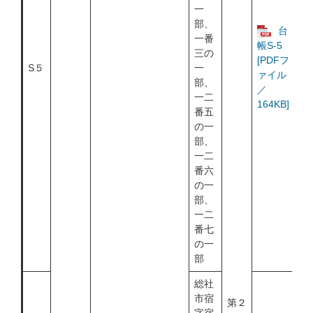
一
部、
台
一番
帳S-5
三の
[PDFフ
S５
一
ァイル
部、
／
一二
164KB]
番五
の一
部、
一二
番六
の一
部、
一二
番七
の一
部
総社
市宿
第２