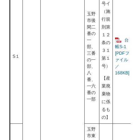
号イ
（施
玉野
行規
市後
閑二
則第
番の
１２
一
台
条の
部、
帳S-1
３１
三番
[PDFフ
S１
第１
の一
ァイル
号）
部、
／
八
168KB]
【産
番、
一六
業廃
番の
棄物
一部
に係
るも
の】
玉野
市東