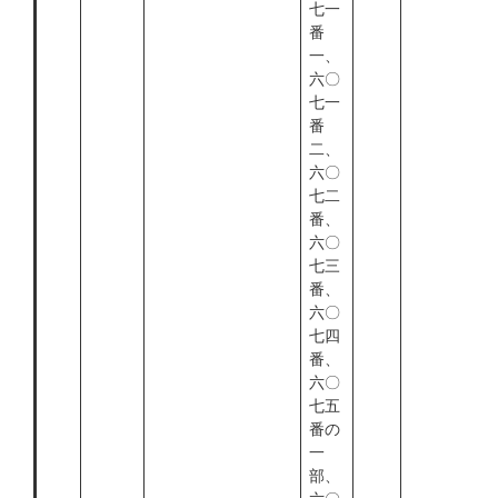
七一
番
一、
六〇
七一
番
二、
六〇
七二
番、
六〇
七三
番、
六〇
七四
番、
六〇
七五
番の
一
部、