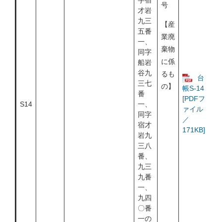
字宿
号
才岩
九三
【産
五番
業廃
一、
棄物
同字
に係
船岩
谷九
るも
台
三七
の】
帳S-14
番
[PDFフ
S14
一、
ァイル
同字
／
宿才
171KB]
岩九
三八
番、
九三
九番
一、
九四
〇番
一の