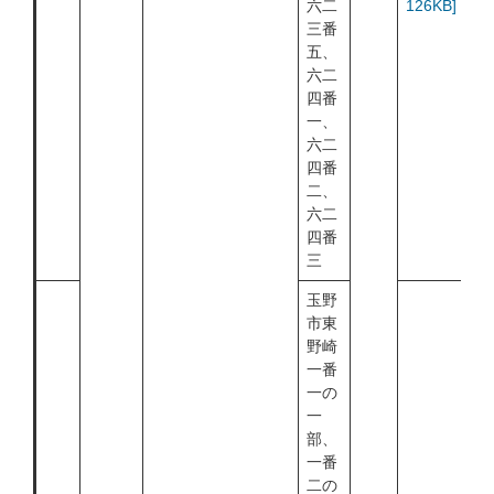
六二
126KB]
三番
五、
六二
四番
一、
六二
四番
二、
六二
四番
三
玉野
市東
野崎
一番
一の
一
部、
一番
二の