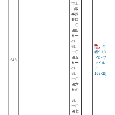
市上
山坂
字深
井口
一〇
四四
番一
の一
部、
台
一〇
帳S-13
四五
[PDFフ
S13
番一
ァイル
の一
／
部、
167KB]
一〇
四六
番の
一
部、
一〇
四七