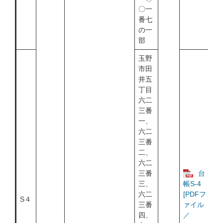
〇一
番七
の一
部
玉野
市田
井五
丁目
六二
三番
一、
六二
三番
二、
六二
三番
台
三、
帳S-4
六二
[PDFフ
S４
三番
ァイル
四、
／