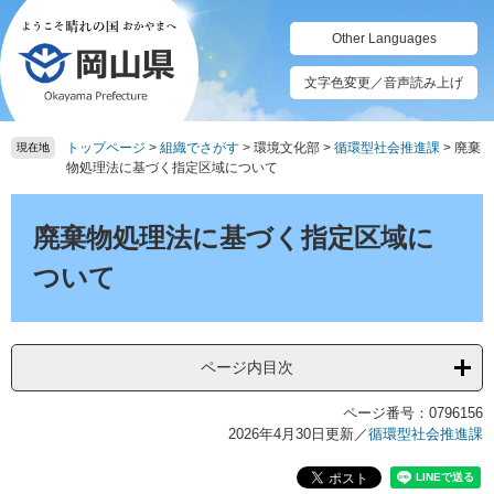
ペ
メ
ー
ニ
Other Languages
ジ
ュ
の
ー
文字色変更／音声読み上げ
先
を
頭
飛
トップページ
>
組織でさがす
>
環境文化部
>
循環型社会推進課
>
廃棄
で
ば
現在地
物処理法に基づく指定区域について
す。
し
て
本
本
文
廃棄物処理法に基づく指定区域に
文
へ
ついて
ページ内目次
ページ番号：0796156
2026年4月30日更新
／
循環型社会推進課