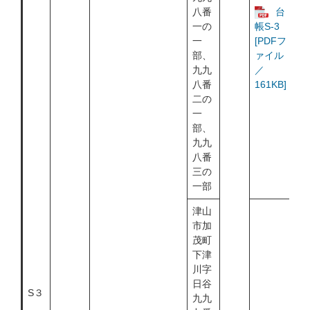
八番
台
一の
帳S-3
一
[PDFフ
部、
ァイル
九九
／
八番
161KB]
二の
一
部、
九九
八番
三の
一部
津山
市加
茂町
下津
川字
日谷
S３
九九