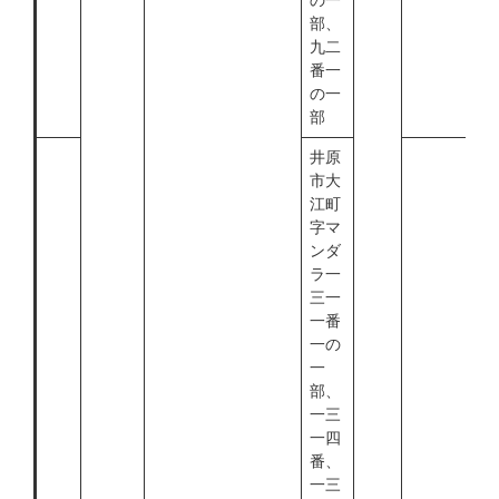
の一
部、
九二
番一
の一
部
井原
市大
江町
字マ
ンダ
ラ一
三一
一番
一の
一
部、
一三
一四
番、
一三