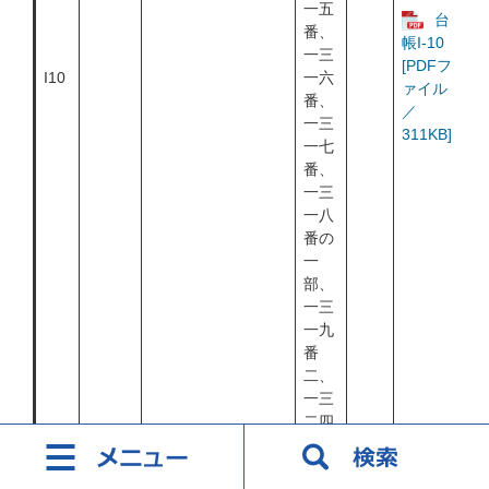
一五
台
番、
帳I-10
一三
[PDFフ
I10
一六
ァイル
番、
／
一三
311KB]
一七
番、
一三
一八
番の
一
部、
一三
一九
番
二、
一三
二四
番一
の一