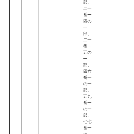
部、
二一
番一
四の
一
部、
二一
番一
五の
一
部、
四六
番一
の一
部、
五九
番一
の一
部、
七七
番一