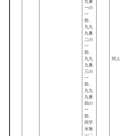
九番
一の
一
部、
九九
九番
二の
一
部、
九九
同上
九番
三の
一
部、
九九
九番
四の
一
部、
同字
水無
一〇