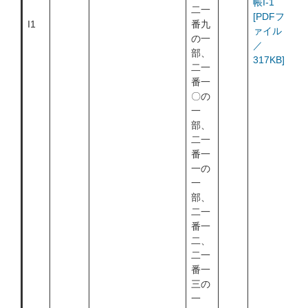
帳I-1
二一
[PDFフ
I1
番九
ァイル
の一
／
部、
317KB]
二一
番一
〇の
一
部、
二一
番一
一の
一
部、
二一
番一
二、
二一
番一
三の
一