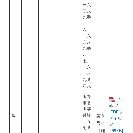
一六
〇八
九番
四
六、
一六
〇八
九番
四
七、
一六
〇八
九番
四八
玉野
台
市番
帳I-2
田字
[PDFフ
I2
狐崎
第３
ァイル
四五
号イ
／
七番
（施
299KB]