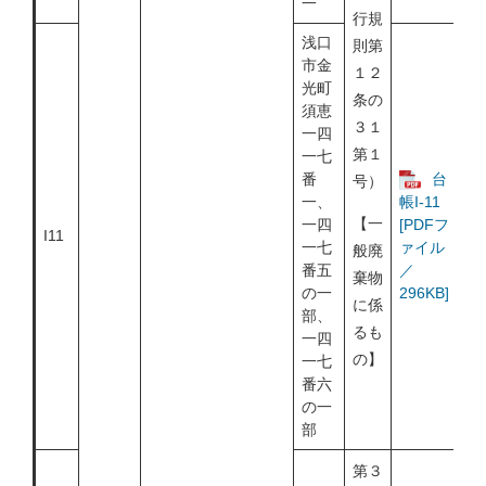
一
行規
浅口
則第
市金
１２
光町
条の
須恵
３１
一四
第１
一七
番
台
号）
一、
帳I-11
【一
一四
[PDFフ
I11
一七
ァイル
般廃
番五
／
棄物
の一
296KB]
に係
部、
るも
一四
の】
一七
番六
の一
部
第３