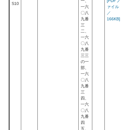
一、
[PDFフ
S10
一六
ァイル
〇八
／
九番
166KB]
三
二、
一六
〇八
九番
三三
の一
部、
一六
〇八
九番
三
四、
一六
〇八
九番
四
五、