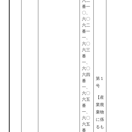
六二
番一
〇、
六〇
六二
番一
一、
六〇
六三
番
一、
六〇
六四
第１
番
号
一、
六〇
【産
六五
業廃
番
一、
棄物
六〇
に係
六五
るも
番