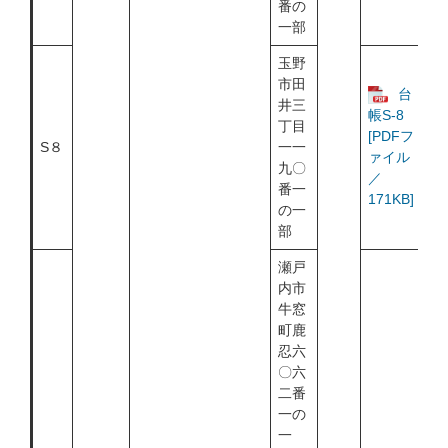
番の
一部
玉野
市田
台
井三
帳S-8
丁目
[PDFフ
S８
一一
ァイル
九〇
／
番一
171KB]
の一
部
瀬戸
内市
牛窓
町鹿
忍六
〇六
二番
一の
一