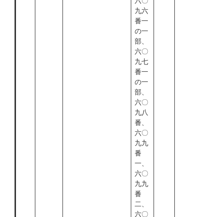
六〇
九六
番一
の一
部、
六〇
九七
番一
の一
部、
六〇
九八
番、
六〇
九九
番
一、
六〇
九九
番
二、
六〇