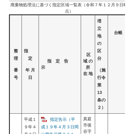
廃棄物処理法に基づく指定区域一覧表（令和７年１２月９日時
点）
埋
立
台帳
地
の
整
指
区
区
理
定
分
指 定 告
域 の
示
所
番
年 月
（施
在 地
号
日
行令
第
13
条の
２）
真庭
平成１
指定告示（平
市後
９年４
成１９年４月３日岡
谷字