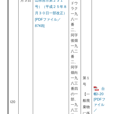
月３日
山県告示第２３１
ドウ
号）（平成２５年８
ラク
月３０日一部改正）
一九
八一
[PDFファイル／
番
87KB]
二、
同字
後畑
一九
八二
番
二、
同字
畑向
一九
第１
八三
号
番四
台
の一
帳I-20
【一
部、
[PDFフ
般廃
I20
一九
ァイル
棄物
八三
／
に係