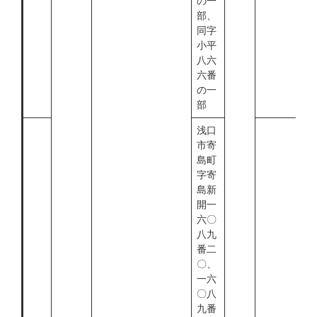
の一
部、
同字
小平
八六
六番
の一
部
浅口
市寄
島町
字寄
島新
開一
六〇
八九
番二
〇、
一六
〇八
九番