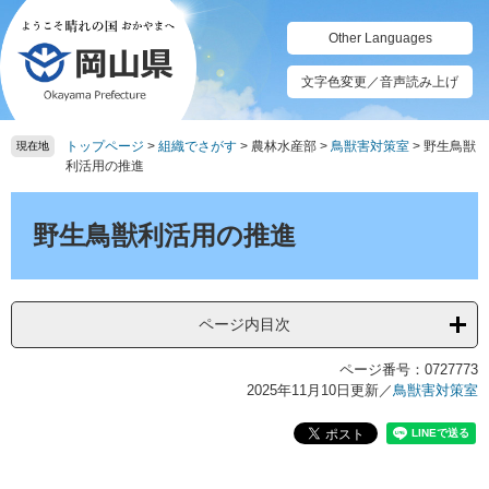
ペ
メ
ー
ニ
Other Languages
ジ
ュ
の
ー
文字色変更／音声読み上げ
先
を
頭
飛
トップページ
>
組織でさがす
>
農林水産部
>
鳥獣害対策室
>
野生鳥獣
で
ば
現在地
利活用の推進
す。
し
て
本
本
文
野生鳥獣利活用の推進
文
へ
ページ内目次
ページ番号：0727773
2025年11月10日更新
／
鳥獣害対策室