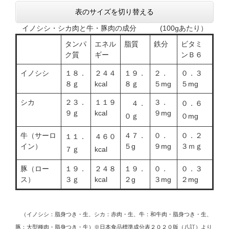
表のサイズを切り替える
イノシシ・シカ肉と牛・豚肉の成分 (100gあたり）
タンパ
エネル
脂質
鉄分
ビタミ
ク質
ギー
ンＢ６
イノシシ
１８．
２４４
１９．
２．
０．３
８ｇ
kcal
８ｇ
５mg
５mg
シカ
２３．
１１９
３．
４．
０．６
９ｇ
kcal
９mg
０ｇ
０mg
牛（サーロ
４７．
０．
０．２
１１．
４６０
イン）
５g
９mg
３ｍｇ
７ｇ
kcal
豚（ロー
１９．
２４８
１９．
０．
０．３
ス）
３ｇ
kcal
２g
３mg
２mg
（イノシシ：脂身つき・生、シカ：赤肉・生、牛：和牛肉・脂身つき・生、
豚：大型種肉・脂身つき・生）※日本食品標準成分表２０２０版（八訂）より ​