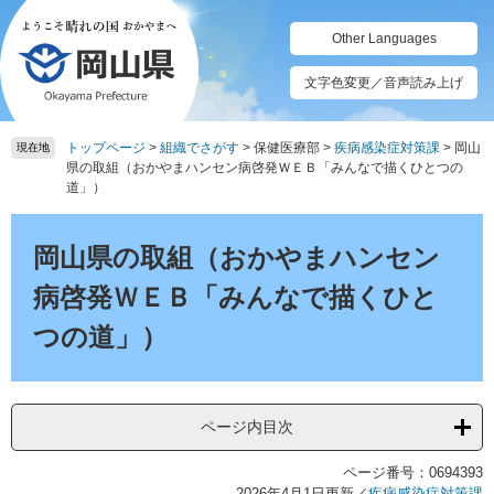
ペ
メ
ー
ニ
Other Languages
ジ
ュ
の
ー
文字色変更／音声読み上げ
先
を
頭
飛
トップページ
>
組織でさがす
>
保健医療部
>
疾病感染症対策課
>
岡山
で
ば
現在地
県の取組（おかやまハンセン病啓発ＷＥＢ「みんなで描くひとつの
す。
し
道」）
て
本
本
文
文
岡山県の取組（おかやまハンセン
へ
病啓発ＷＥＢ「みんなで描くひと
つの道」）
ページ内目次
ページ番号：0694393
2026年4月1日更新
／
疾病感染症対策課