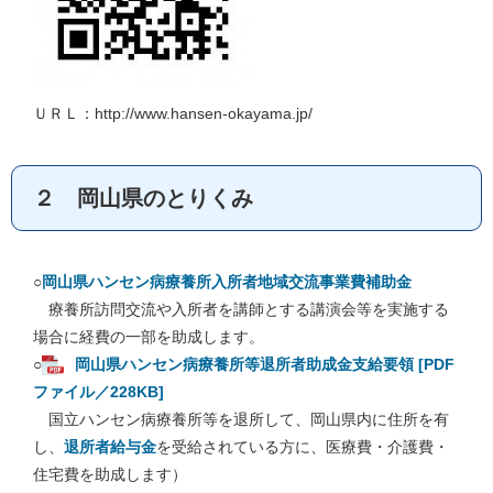
​ＵＲＬ：http://www.hansen-okayama.jp/
２ 岡山県のとりくみ
○
岡山県ハンセン病療養所入所者地域交流事業費補助金
療養所訪問交流や入所者を講師とする講演会等を実施する
場合に経費の一部を助成します。
○
岡山県ハンセン病療養所等退所者助成金支給要領 [PDF
ファイル／228KB]
国立ハンセン病療養所等を退所して、岡山県内に住所を有
し、
退所者給与金
を受給されている方に、医療費・介護費・
住宅費を助成します）