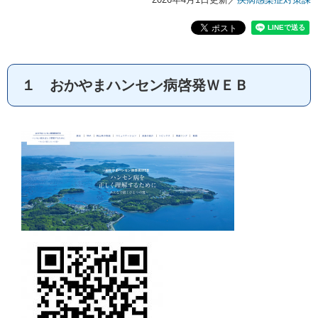
１ おかやまハンセン病啓発ＷＥＢ