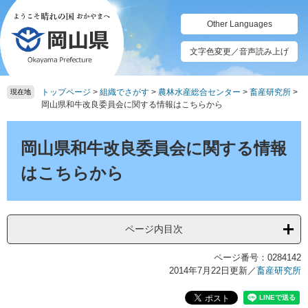
ペ
メ
ー
ニ
Other Languages
ジ
ュ
の
ー
文字色変更／音声読み上げ
先
を
頭
飛
トップページ
>
組織でさがす
>
農林水産総合センター
>
畜産研究所
>
で
ば
現在地
岡山県和牛改良委員会に関する情報はこちらから
す。
し
て
本
本
文
岡山県和牛改良委員会に関する情報
文
へ
はこちらから
ページ内目次
ページ番号：0284142
2014年7月22日更新
／
畜産研究所