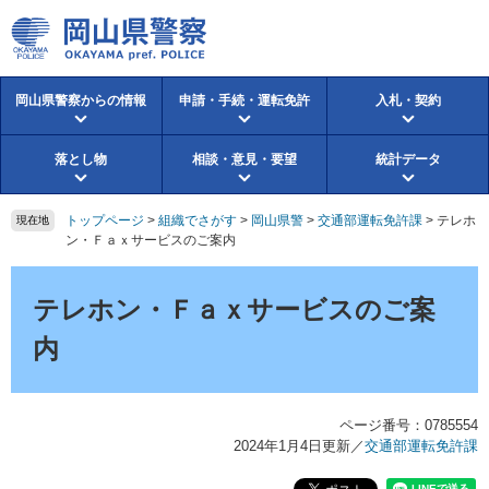
ペ
メ
ー
ニ
ジ
ュ
の
ー
岡山県警察からの情報
申請・手続・運転免許
入札・契約
先
を
頭
飛
で
ば
落とし物
相談・意見・要望
統計データ
す。
し
て
本
トップページ
>
組織でさがす
>
岡山県警
>
交通部運転免許課
>
テレホ
現在地
文
ン・Ｆａｘサービスのご案内
へ
本
文
テレホン・Ｆａｘサービスのご案
内
ページ番号：0785554
2024年1月4日更新
／
交通部運転免許課