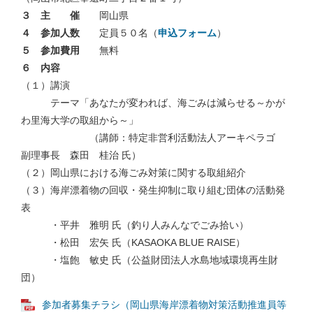
３ 主 催
岡山県
４ 参加人数
定員５０名（
申込フォーム
）
５ 参加費用
無料
６ 内容
（１）講演
テーマ「あなたが変われば、海ごみは減らせる～かが
わ里海大学の取組から～」
（講師：特定非営利活動法人アーキペラゴ
副理事長 森田 桂治 氏）
（２）岡山県における海ごみ対策に関する取組紹介
（３）海岸漂着物の回収・発生抑制に取り組む団体の活動発
表
・平井 雅明 氏（釣り人みんなでごみ拾い）
・松田 宏矢 氏（KASAOKA BLUE RAISE）
・塩飽 敏史 氏（公益財団法人水島地域環境再生財
団）
参加者募集チラシ（岡山県海岸漂着物対策活動推進員等