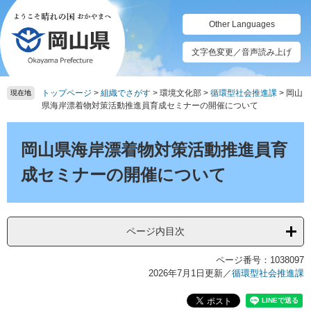
ペ
メ
ー
ニ
Other Languages
ジ
ュ
の
ー
文字色変更／音声読み上げ
先
を
頭
飛
トップページ
>
組織でさがす
>
環境文化部
>
循環型社会推進課
>
岡山
で
ば
現在地
県海岸漂着物対策活動推進員育成セミナーの開催について
す。
し
て
本
本
文
岡山県海岸漂着物対策活動推進員育
文
へ
成セミナーの開催について
ページ内目次
ページ番号：1038097
2026年7月1日更新
／
循環型社会推進課