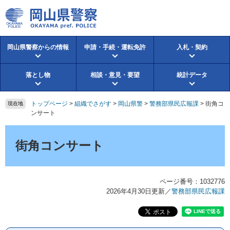
ペ
メ
ー
ニ
ジ
ュ
の
ー
岡山県警察からの情報
申請・手続・運転免許
入札・契約
先
を
頭
飛
で
ば
落とし物
相談・意見・要望
統計データ
す。
し
て
本
トップページ
>
組織でさがす
>
岡山県警
>
警務部県民広報課
>
街角コ
現在地
文
ンサート
へ
本
文
街角コンサート
ページ番号：1032776
2026年4月30日更新
／
警務部県民広報課