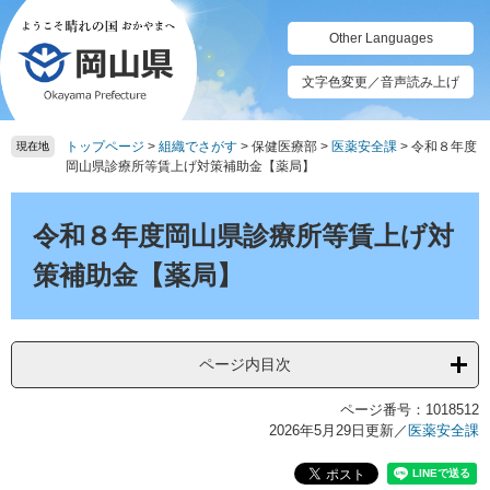
ペ
メ
ー
ニ
Other Languages
ジ
ュ
の
ー
文字色変更／音声読み上げ
先
を
頭
飛
トップページ
>
組織でさがす
>
保健医療部
>
医薬安全課
>
令和８年度
で
ば
現在地
岡山県診療所等賃上げ対策補助金【薬局】
す。
し
て
本
本
文
令和８年度岡山県診療所等賃上げ対
文
へ
策補助金【薬局】
ページ内目次
ページ番号：1018512
2026年5月29日更新
／
医薬安全課