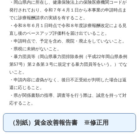
・岡山県内に所在し、健康保険法上の保険医療機関コードが
発行されており、令和７年４月１日から本事業の申請時点ま
でに診療報酬請求の実績を有すること。
・令和８年６月１日時点で令和８年度診療報酬改定による見
直し後のベースアップ評価料を届け出ていること。
・申請時点で、予定を含め、廃院・廃止をしていないこと。
・県税に未納がないこと。
・暴力団員等（岡山県暴力団排除条例（平成22年岡山県条例
第57号）第２条第３号に規定する暴力団員等をいう。）でな
いこと。
・申請内容に虚偽がなく、後日不正受給が判明した場合は返
還に応じること。
・県が関係書類の指導、調査等を行う際は、誠意を持って対
応すること。
（別紙）賃金改善報告書 ※修正用