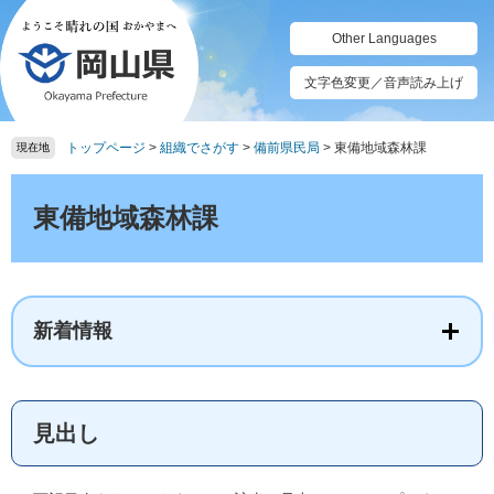
ペ
メ
ー
ニ
Other Languages
ジ
ュ
の
ー
文字色変更／音声読み上げ
先
を
頭
飛
トップページ
>
組織でさがす
>
備前県民局
>
東備地域森林課
で
ば
現在地
す。
し
本
て
文
東備地域森林課
本
文
へ
新着情報
見出し