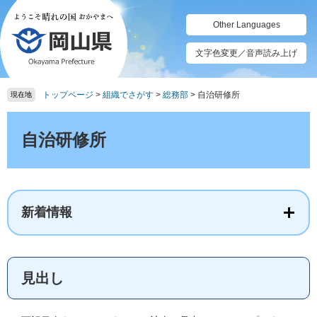
ペ
メ
ー
ニ
Other Languages
ジ
ュ
の
ー
文字色変更／音声読み上げ
先
を
頭
飛
トップページ
>
組織でさがす
>
総務部
>
自治研修所
で
ば
現在地
す。
し
本
て
文
自治研修所
本
文
へ
新着情報
見出し