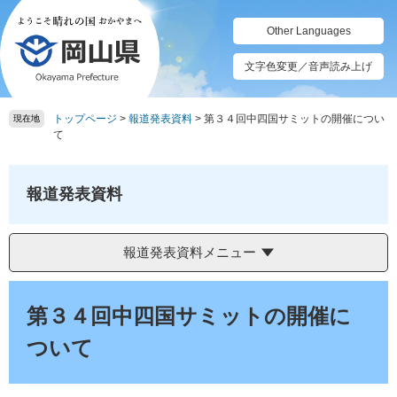
ペ
メ
ー
ニ
Other Languages
ジ
ュ
の
ー
文字色変更／音声読み上げ
先
を
頭
飛
トップページ
>
報道発表資料
>
第３４回中四国サミットの開催につい
で
ば
現在地
て
す。
し
て
本
報道発表資料
文
へ
報道発表資料メニュー
本
文
第３４回中四国サミットの開催に
ついて