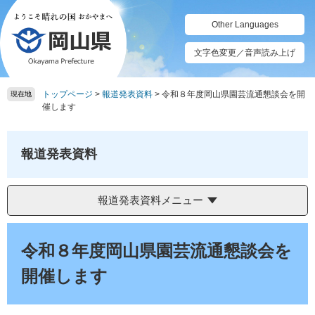
ペ
メ
ー
ニ
Other Languages
ジ
ュ
の
ー
文字色変更／音声読み上げ
先
を
頭
飛
トップページ
>
報道発表資料
>
令和８年度岡山県園芸流通懇談会を開
で
ば
現在地
催します
す。
し
て
本
報道発表資料
文
へ
報道発表資料メニュー
本
文
令和８年度岡山県園芸流通懇談会を
開催します