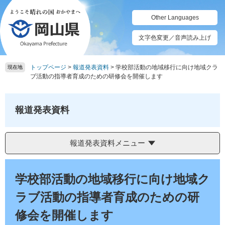
ペ
メ
ー
ニ
Other Languages
ジ
ュ
の
ー
文字色変更／音声読み上げ
先
を
頭
飛
トップページ
>
報道発表資料
>
学校部活動の地域移行に向け地域クラ
で
ば
現在地
ブ活動の指導者育成のための研修会を開催します
す。
し
て
本
報道発表資料
文
へ
報道発表資料メニュー
本
文
学校部活動の地域移行に向け地域ク
ラブ活動の指導者育成のための研
修会を開催します