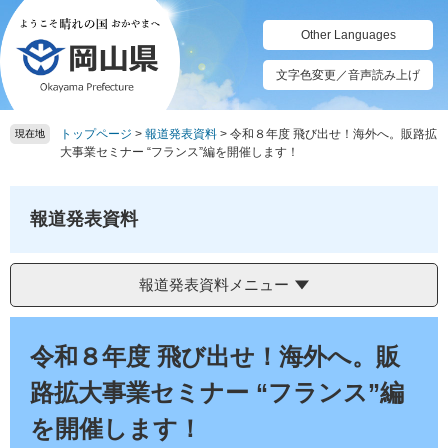
ペ
メ
ー
ニ
Other Languages
ジ
ュ
の
ー
文字色変更／音声読み上げ
先
を
頭
飛
トップページ
>
報道発表資料
>
令和８年度 飛び出せ！海外へ。販路拡
で
ば
現在地
大事業セミナー “フランス”編を開催します！
す。
し
て
本
報道発表資料
文
へ
報道発表資料メニュー
本
文
令和８年度 飛び出せ！海外へ。販
路拡大事業セミナー “フランス”編
を開催します！