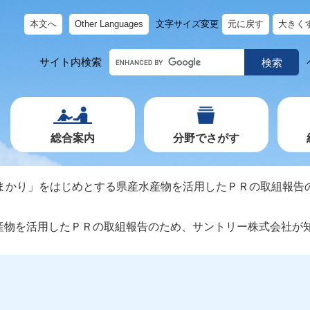
本文へ
Other Languages
文字サイズ変更
元に戻す
大きく
キ
サイト内検索
ー
ワ
ー
ド
で
探
す
総合案内
分野でさがす
まかり」をはじめとする県産水産物を活用したＰＲの取組報告
産物を活用したＰＲの取組報告のため、サントリー株式会社が