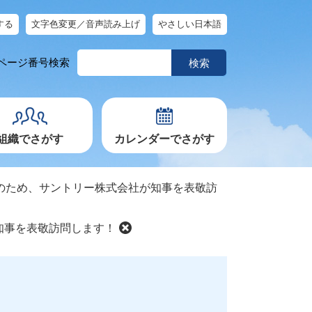
する
文字色変更／音声読み上げ
やさしい日本語
ペ
ページ番号検索
ー
ジ
番
号
を
入
力
組織でさがす
カレンダーでさがす
のため、サントリー株式会社が知事を表敬訪
知事を表敬訪問します！