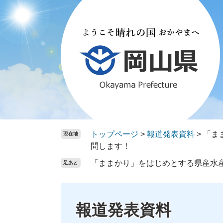
ペ
メ
ー
ニ
ジ
ュ
の
ー
先
を
頭
飛
で
ば
す。
し
て
本
文
トップページ
>
報道発表資料
>
「ま
現在地
へ
問します！
「ままかり」をはじめとする県産水
足あと
報道発表資料