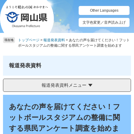
ペ
メ
ー
ニ
Other Languages
ジ
ュ
の
ー
文字色変更／音声読み上げ
先
を
頭
飛
トップページ
>
報道発表資料
>
あなたの声を届けてください！フット
で
ば
現在地
ボールスタジアムの整備に関する県民アンケート調査を始めます
す。
し
て
本
報道発表資料
文
へ
報道発表資料メニュー
本
文
あなたの声を届けてください！フ
ットボールスタジアムの整備に関
する県民アンケート調査を始めま