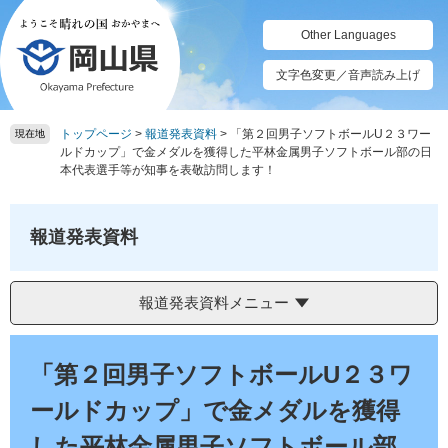
ペ
メ
ー
ニ
Other Languages
ジ
ュ
の
ー
文字色変更／音声読み上げ
先
を
頭
飛
トップページ
>
報道発表資料
>
「第２回男子ソフトボールU２３ワー
で
ば
現在地
ルドカップ」で金メダルを獲得した平林金属男子ソフトボール部の日
す。
し
本代表選手等が知事を表敬訪問します！
て
本
文
報道発表資料
へ
報道発表資料メニュー
本
文
「第２回男子ソフトボールU２３ワ
ールドカップ」で金メダルを獲得
した平林金属男子ソフトボール部