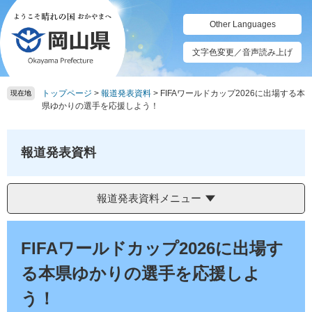
ペ
メ
ー
ニ
Other Languages
ジ
ュ
の
ー
文字色変更／音声読み上げ
先
を
頭
飛
トップページ
>
報道発表資料
>
FIFAワールドカップ2026に出場する本
で
ば
現在地
県ゆかりの選手を応援しよう！
す。
し
て
本
報道発表資料
文
へ
報道発表資料メニュー
本
文
FIFAワールドカップ2026に出場す
る本県ゆかりの選手を応援しよ
う！