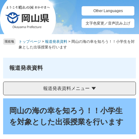
ペ
メ
ー
ニ
Other Languages
ジ
ュ
の
ー
文字色変更／音声読み上げ
先
を
頭
飛
トップページ
>
報道発表資料
>
岡山の海の幸を知ろう！！小学生を対
で
ば
現在地
象とした出張授業を行います
す。
し
て
本
報道発表資料
文
へ
報道発表資料メニュー
本
文
岡山の海の幸を知ろう！！小学生
を対象とした出張授業を行います