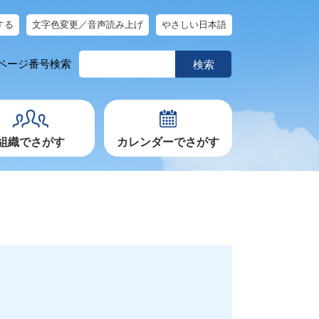
する
文字色変更／音声読み上げ
やさしい日本語
ペ
ページ番号検索
ー
ジ
番
号
を
入
力
組織でさがす
カレンダーでさがす