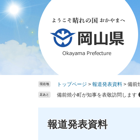
ペ
メ
ー
ニ
ジ
ュ
の
ー
先
を
頭
飛
で
ば
す。
し
て
本
文
トップページ
>
報道発表資料
>
備前
現在地
へ
備前焼小町が知事を表敬訪問します
足あと
報道発表資料