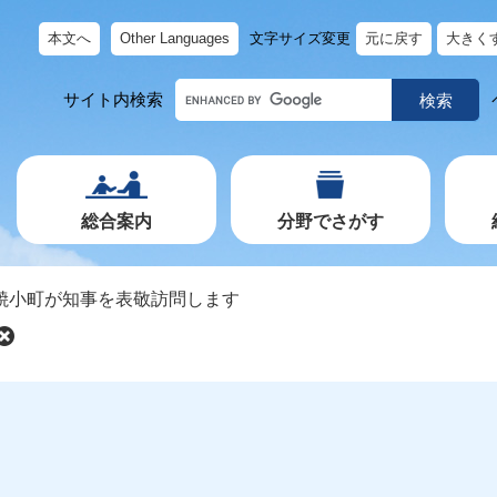
本文へ
Other Languages
文字サイズ変更
元に戻す
大きく
キ
サイト内検索
ー
ワ
ー
ド
で
探
す
総合案内
分野でさがす
焼小町が知事を表敬訪問します